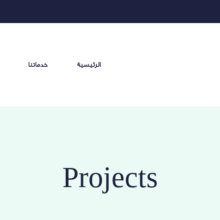
الرئيسية
خدماتنا
Projects