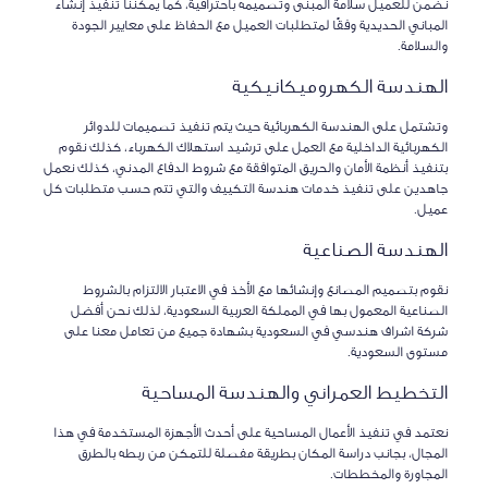
نضمن للعميل سلامة المبنى وتصميمه باحترافية، كما يمكننا تنفيذ إنشاء
المباني الحديدية وفقًا لمتطلبات العميل مع الحفاظ على معايير الجودة
والسلامة.
الهندسة الكهروميكانيكية
وتشتمل على الهندسة الكهربائية حيث يتم تنفيذ تصميمات للدوائر
الكهربائية الداخلية مع العمل على ترشيد استهلاك الكهرباء، كذلك نقوم
بتنفيذ أنظمة الأمان والحريق المتوافقة مع شروط الدفاع المدني، كذلك نعمل
جاهدين على تنفيذ خدمات هندسة التكييف والتي تتم حسب متطلبات كل
عميل.
الهندسة الصناعية
نقوم بتصميم المصانع وإنشائها مع الأخذ في الاعتبار الالتزام بالشروط
الصناعية المعمول بها في المملكة العربية السعودية، لذلك نحن أفضل
شركة اشراف هندسي في السعودية بشهادة جميع من تعامل معنا على
مستوى السعودية.
التخطيط العمراني والهندسة المساحية
نعتمد في تنفيذ الأعمال المساحية على أحدث الأجهزة المستخدمة في هذا
المجال، بجانب دراسة المكان بطريقة مفصلة للتمكن من ربطه بالطرق
المجاورة والمخططات.