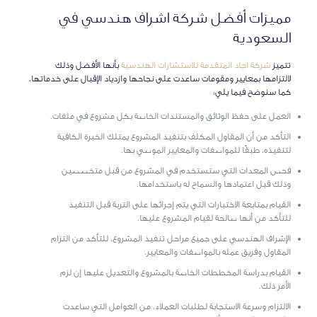
مميزات أفضل شركة اشراف هندسي في
السعودية
تتميز
شركة اجاد المتقدمة للاستشارات الهندسية
بأنها الأفضل وذلك
لالتزامها بمعايير ومقومات ساعدت على نجاحها وازدياد الإقبال على خدماتها،
كما سنوضح فيما يلي:
العمل على حفظ الوثائق والمستندات الخاصة بكل مشروع في ملفات.
التأكد من أن المقاول المكلف بتنفيذ المشروع يمتلك الخبرة الكافية
لتنفيذه، طبقًا للمواصفات والمعايير الموصي بها.
فحص المعدات التي ستستخدم في المشروع من قبل متخصصين
وذلك قبل اعتمادها والسماح له باستخدامها.
القيام بمتابعة الاختبارات التي يتم إجرائها على التربة قبل التنفيذ
للتأكد من أنها صالحة لقيام المشروع عليها.
الإشراف الهندسي على جميع مراحل تنفيذ المشروع، للتأكد من التزام
المقاول وفريق عمله بالمواصفات والمعايير.
القيام بدراسة المخططات الخاصة بالمشروع والتعديل عليها إن لزم
الأمر ذلك.
الالتزام وسرعة الاستجابة لطلبات العملاء، من العوامل التي ساعدت