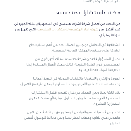
على نجاح الشركة وتألقها.
مكاتب استشارات هندسية
عن البحث عن أفضل شركة اشراف هندسي في السعودية يمتلك الخبرة لن
تجد أفضل من
شركة اجاد المتقدمة للاستشارات الهندسية
التي تتميز عن
سواها بما يلي:
الشفافية في التعامل مع جميع العملاء تعد من أهم أسباب نجاح
الشركة على مستوى المملكة العربية السعودية.
تحمل المسؤولية فنحن شركة معتمدة تمتلك أكبر فريق من
المهندسين ذوي الخبرة الطويلة، لذلك جميع الأعمال المسندة إلينا
مطابقة للمواصفات القياسية.
الجودة والإتقان والاستعانة بالتقنيات الحديثة في تنفيذ أعمالنا
وخدماتنا ساعدت على الالتزام بموعد التسليم المتفق عليه مع العميل.
بناء الثقة بيننا وبين العملاء من خلال تقديم أفضل الاستشارات
الهندسية التي تساعد على إيجاد حلول عملية لأي مشكلة تعوق
استمرارية المشروع.
تخصيص قسم للدعم والتواصل المستمر مع عملائنا، فنحن نعمل
جاهدين على تقارب وجهات النظر بيننا وبين عملائنا للوصول لأفضل
الحلول.