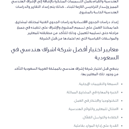
الهندسية والقيام بعمل التصميمات المبتكرة بالإضافة إلى الإشراف الهندسي
المميز وإصدار التراخيص اللازمة للبناء.، كذلك يتم إعداد التقارير والدراسات
الهندسية الخاصة بالمشروع.
إعداد دراسات الجدوى الاقتصادية ودراسات الجدوى الفنية لمختلف لمشاريع،
كما يمكننا العمل على تصميم المشروع والإشراف على تنفيذه في جميع
مراحله حتى تسليمه للعميل، وذلك للتأكد من مطابقته للمعايير
والمواصفات القياسية التي تم اعتمادها من قبل الشركة.
معايير اختيار أفضل شركة اشراف هندسي في
السعودية
ينبغي قبل اختيار شركة إشراف هندسي بالمملكة العربية السعودية التأكد
من وجود تلك المعايير بها:
السمعة والتقييمات الإيجابية.
الخبرة والمهارة في المشاريع المماثلة.
التكنولوجيا والابتكار في العمل.
الامتثال للمعايير واللوائح الهندسية.
الكفاءة والتواصل الفعّال.
القدرة على إدارة الموارد بفاعلية.