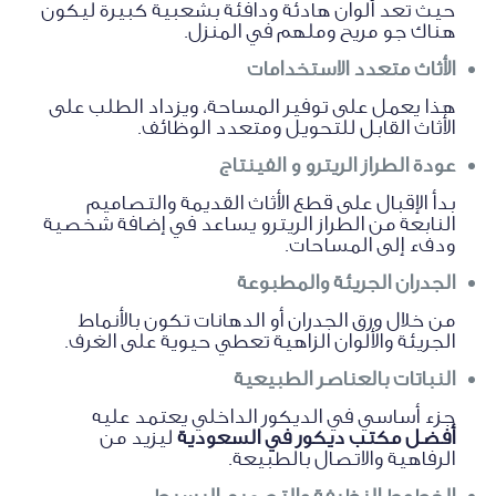
حيث تعد ألوان هادئة ودافئة بشعبية كبيرة ليكون
هناك جو مريح وملهم في المنزل.
الأثاث متعدد الاستخدامات
هذا يعمل على توفير المساحة، ويزداد الطلب على
الأثاث القابل للتحويل ومتعدد الوظائف.
عودة الطراز الريترو و الفينتاج
بدأ الإقبال على قطع الأثاث القديمة والتصاميم
النابعة من الطراز الريترو يساعد في إضافة شخصية
ودفء إلى المساحات.
الجدران الجريئة والمطبوعة
من خلال ورق الجدران أو الدهانات تكون بالأنماط
الجريئة والألوان الزاهية تعطي حيوية على الغرف.
النباتات بالعناصر الطبيعية
جزء أساسي في الديكور الداخلي يعتمد عليه
أفضل مكتب ديكور في السعودية
ليزيد من
الرفاهية والاتصال بالطبيعة.
الخطوط النظيفة والتصميم البسيط