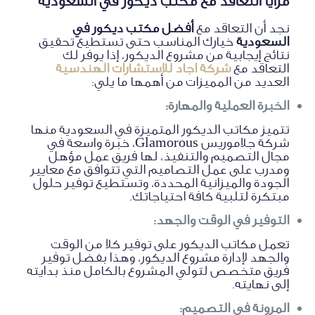
مزايا التعاقد مع مكتب ديكور في السعودية
نجد أن التعاقد مع
أفضل مكتب ديكور في
السعودية
خيارك المناسب حتى تستطيع تحقيق
نتائج إيجابية من مشروع الديكور، إذا يوفر لك
التعاقد مع
شركة اجاد للاستشارات الهندسية
العديد من المميزات من أهمها ما يلي:
الخبرة العملية والمهارة:
تتميز مكاتب الديكور المتميزة في السعودية منها
شركة جلاموريس Glamorous، خبرة واسعة في
مجال التصميم والتنفيذ، لها فريق عمل مؤهل
ومدرب على عمل التصاميم التي تتوافق مع معايير
الجودة والميزانية المحددة، وتستطيع توفير حلول
مبتكرة لتلبية كافة احتياجاتك.
التوفير في الوقت والجهد:
تعمل مكاتب الديكور على توفير كلا من الوقت
والجهد لإدارة مشروع الديكور، وهذا بفضل توفير
فريق متخصص لتولي المشروع بالكامل منذ بدايته
إلى نهايته.
المرونة في التصميم: