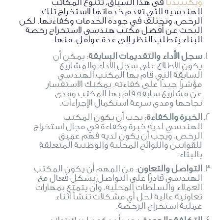
ويكيبيديا
في هذا السياق، تتنوع المكاتب
الهندسية التي تقدم خدماتها لاستخراج تلك
الرخص، وتختلف في جودة الخدمات وكفاءتها. لكن
البحث عن أفضل مكتب هندسي لاستخراج رخصة
البناء يتطلب النظر إلى عدة عوامل، منها:
سجل الأداء والتقديمات السابقة
: يمكن أن
يكون الاطلاع على سجل الأداء والمشاريع
السابقة التي قام بها المكتب الهندسي
مؤشرًا جيدًا على كفاءته. يمكنك الاستفسار
عن مشاريع سابقة قام بها المكتب ومدى
نجاحها ومدى سرعة استكمال الإجراءات.
الخبرة والكفاءة
: يجب أن يكون المكتب
الهندسي لديه خبرة وكفاءة في مجال استخراج
الرخص، ويجب أن يكون لديه فهم عميق
للقوانين واللوائح المحلية والوطنية المتعلقة
بالبناء.
التواصل والتعاون
: من المهم أن يكون المكتب
الهندسي قادرًا على التواصل بشكل فعال مع
العملاء والسلطات المحلية، وأن يتمتع بمهارات
تعاونية عالية لحل أي مشكلات تنشأ أثناء
عملية استخراج الرخصة.
التكلفة والجودة
: يجب أن يكون لديك توازن