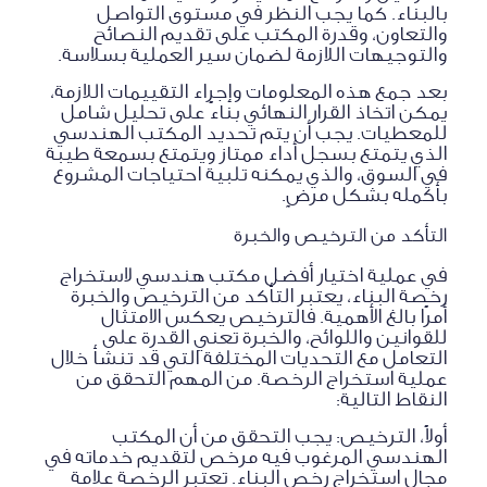
بالبناء. كما يجب النظر في مستوى التواصل
والتعاون، وقدرة المكتب على تقديم النصائح
والتوجيهات اللازمة لضمان سير العملية بسلاسة.
بعد جمع هذه المعلومات وإجراء التقييمات اللازمة،
يمكن اتخاذ القرار النهائي بناءً على تحليل شامل
للمعطيات. يجب أن يتم تحديد المكتب الهندسي
الذي يتمتع بسجل أداء ممتاز ويتمتع بسمعة طيبة
في السوق، والذي يمكنه تلبية احتياجات المشروع
بأكمله بشكل مرضٍ.
التأكد من الترخيص والخبرة
في عملية اختيار أفضل مكتب هندسي لاستخراج
رخصة البناء، يعتبر التأكد من الترخيص والخبرة
أمرًا بالغ الأهمية. فالترخيص يعكس الامتثال
للقوانين واللوائح، والخبرة تعني القدرة على
التعامل مع التحديات المختلفة التي قد تنشأ خلال
عملية استخراج الرخصة. من المهم التحقق من
النقاط التالية:
أولاً، الترخيص: يجب التحقق من أن المكتب
الهندسي المرغوب فيه مرخص لتقديم خدماته في
مجال استخراج رخص البناء. تعتبر الرخصة علامة