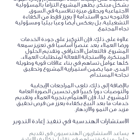
بشكل مبتكر، يُظهر المشروع التزامًا بالمسؤولية
الاجتماعية ويحقق ميزة تنافسية في السوق.
فالتوجه نحو الاستدامة لا يعزز فقط من الكفاءة
التشغيلية، بل يعكس أيضًا وعيًا بيئيًا ومسؤولية
تجاه المجتمع.
علاوة على ذلك، فإن التركيز على جودة الخدمات
ورضا العملاء يُعد عنصرًا أساسيًا في تعزيز سمعة
المشروع. فالتعامل الاحترافي، وتقديم الحلول
المبتكرة، والاستجابة الفعالة لمتطلبات العملاء،
كلها عوامل تساهم في بناء علاقات قوية وطويلة
المدى، مما يضمن استمرارية المشروع وتحقيق
نجاحه المستدام.
بالإضافة إلى ذلك، تلعب المراجعات الإيجابية
والتوصيات دورًا كبيرًا في تحسين الصورة العامة
للمشروع. لذا، فإن الاهتمام بتجربة العملاء وتقديم
خدمات ما بعد البيع بكفاءة يعزز من فرص تحقيق
مزيد من النمو والازدهار.
الاستشارات الهندسية في تنفيذ إعادة التدوير
يساعد الاستشاريون الهندسيون في تقديم
حلول مبتكرة تساهم في تقليل تكاليف الإعادة