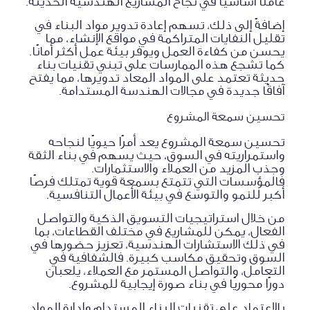
عاملًا أساسيًا في نجاح المشاريع الهندسية الحديثة.
إضافةً إلى ذلك، تسهم إعادة تدوير مواد البناء في
تقليل النفايات المتراكمة في مواقع الإنشاء، مما
يحسن من كفاءة العمل ويوفر بيئة عمل أكثر أمانًا.
كما تشجع هذه الممارسات على تبني تقنيات بناء
حديثة تعتمد على المواد المعاد تدويرها، مما يفتح
آفاقًا جديدة في مجالات الهندسة المستدامة.
تحسين سمعة المشروع
تحسين سمعة المشروع يعد أمرًا حيويًا لنجاحه
واستمراريته في السوق، حيث يسهم في بناء الثقة
وجذب المزيد من العملاء والاستثمارات.
فالمؤسسات التي تتمتع بسمعة قوية تمتلك فرصًا
أكبر للنمو والتوسع في بيئة الأعمال التنافسية.
من خلال استراتيجيات التسويق الذكية والتواصل
الفعال، يمكن للمشاريع في مختلف القطاعات، بما
في ذلك الاستشارات الهندسية، تعزيز حضورها في
السوق وتحقيق مكاسب كبيرة. فالشفافية في
التعامل، والتواصل المستمر مع العملاء، يلعبان
دورًا محوريًا في بناء صورة إيجابية للمشروع.
بالاعتماد على تقنيات البناء المستدام وإدارة المواد