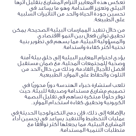
تعكس هذه المعايير التزام المشاريع بتقليل أثرها
البيئي وتعزيز الاستدامة، وهو ما يساعد في
تحسين جودة الحياة والحد من التأثيرات السلبية
على الطبيعة.
من خلال تنفيذ الممارسات البيئية الصحيحة، يمكن
تحقيق توازن فعال بين النمو الاقتصادي
والمسؤولية البيئية، مما يسهم في تطوير بنية
تحتية أكثر كفاءة واستدامة.
يؤدي احترام المعايير البيئية إلى خلق بيئة آمنة
وصحية للمجتمعات المحلية، مع ضمان مستقبل
أفضل للأجيال القادمة، وذلك من خلال الحد من
التلوث والحفاظ على الموارد الطبيعية.
تلعب استشارة خبراء الهندسة دورًا محوريًا في
تصميم مشاريع مستدامة وصديقة للبيئة، حيث
توفر حلولًا مبتكرة تساهم في تقليل البصمة
الكربونية وتحقيق كفاءة استخدام الموارد.
بالإضافة إلى ذلك، فإن دمج التكنولوجيا الحديثة في
عمليات التخطيط والتنفيذ يساعد في تحسين أداء
المشاريع البيئية، مما يجعلها أكثر توافقًا مع
متطلبات التنمية المستدامة.