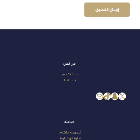
_
من نحن
ماذا نقدم
خدماتنا
إكس
سناب شات
تيك توك
بريد
_
خدمتنا
تصميم داخلي
ادارة المشاريع