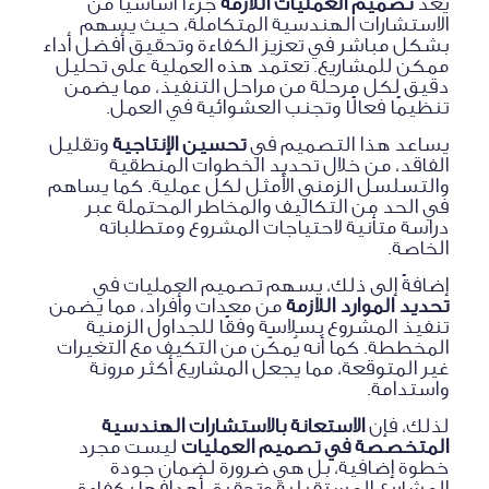
يعد
تصميم العمليات اللازمة
جزءًا أساسيًا من
الاستشارات الهندسية المتكاملة، حيث يسهم
بشكل مباشر في تعزيز الكفاءة وتحقيق أفضل أداء
ممكن للمشاريع. تعتمد هذه العملية على تحليل
دقيق لكل مرحلة من مراحل التنفيذ، مما يضمن
تنظيمًا فعالًا وتجنب العشوائية في العمل.
يساعد هذا التصميم في
تحسين الإنتاجية
وتقليل
الفاقد، من خلال تحديد الخطوات المنطقية
والتسلسل الزمني الأمثل لكل عملية. كما يساهم
في الحد من التكاليف والمخاطر المحتملة عبر
دراسة متأنية لاحتياجات المشروع ومتطلباته
الخاصة.
إضافةً إلى ذلك، يسهم تصميم العمليات في
تحديد الموارد اللازمة
من معدات وأفراد، مما يضمن
تنفيذ المشروع بسلاسة وفقًا للجداول الزمنية
المخططة. كما أنه يُمكّن من التكيف مع التغيرات
غير المتوقعة، مما يجعل المشاريع أكثر مرونة
واستدامة.
لذلك، فإن
الاستعانة بالاستشارات الهندسية
المتخصصة في تصميم العمليات
ليست مجرد
خطوة إضافية، بل هي ضرورة لضمان جودة
المشاريع المستقبلية وتحقيق أهدافها بكفاءة