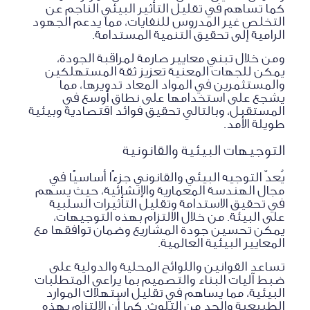
كما تساهم في تقليل التأثير البيئي الناجم عن
التخلص غير المدروس للنفايات، مما يدعم الجهود
الرامية إلى تحقيق التنمية المستدامة.
ومن خلال تبني معايير صارمة لمراقبة الجودة،
يمكن للجهات المعنية تعزيز ثقة المستهلكين
والمستثمرين في المواد المعاد تدويرها، مما
يشجع على استخدامها على نطاق أوسع في
المستقبل، وبالتالي تحقيق فوائد اقتصادية وبيئية
طويلة الأمد.
التوجيهات البيئية والقانونية
يُعدّ التوجيه البيئي والقانوني جزءًا أساسيًا في
مجال الهندسة المعمارية والإنشائية، حيث يسهم
في تحقيق الاستدامة وتقليل التأثيرات السلبية
على البيئة. من خلال الالتزام بهذه التوجيهات،
يمكن تحسين جودة المشاريع وضمان توافقها مع
المعايير البيئية العالمية.
تساعد القوانين واللوائح المحلية والدولية على
ضبط آليات البناء والتصميم بما يراعي المتطلبات
البيئية، مما يساهم في تقليل استهلاك الموارد
الطبيعية والحد من التلوث. كما أن الالتزام بهذه