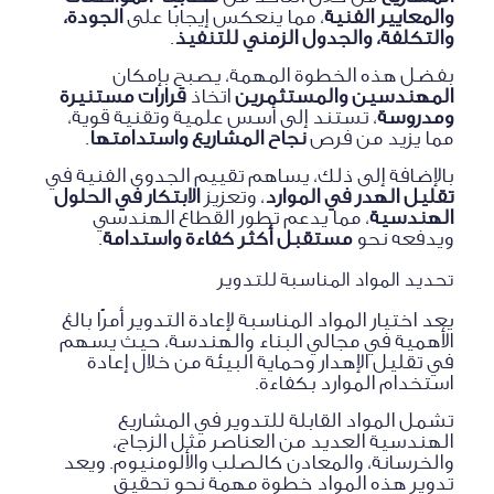
والمعايير الفنية
، مما ينعكس إيجابًا على
الجودة،
والتكلفة، والجدول الزمني للتنفيذ
.
بفضل هذه الخطوة المهمة، يصبح بإمكان
المهندسين والمستثمرين
اتخاذ
قرارات مستنيرة
ومدروسة
، تستند إلى أسس علمية وتقنية قوية،
مما يزيد من فرص
نجاح المشاريع واستدامتها
.
بالإضافة إلى ذلك، يساهم تقييم الجدوى الفنية في
تقليل الهدر في الموارد
، وتعزيز
الابتكار في الحلول
الهندسية
، مما يدعم تطور القطاع الهندسي
ويدفعه نحو
مستقبل أكثر كفاءة واستدامة
.
تحديد المواد المناسبة للتدوير
يعد اختيار المواد المناسبة لإعادة التدوير أمرًا بالغ
الأهمية في مجالي البناء والهندسة، حيث يسهم
في تقليل الإهدار وحماية البيئة من خلال إعادة
استخدام الموارد بكفاءة.
تشمل المواد القابلة للتدوير في المشاريع
الهندسية العديد من العناصر مثل الزجاج،
والخرسانة، والمعادن كالصلب والألومنيوم. ويعد
تدوير هذه المواد خطوة مهمة نحو تحقيق