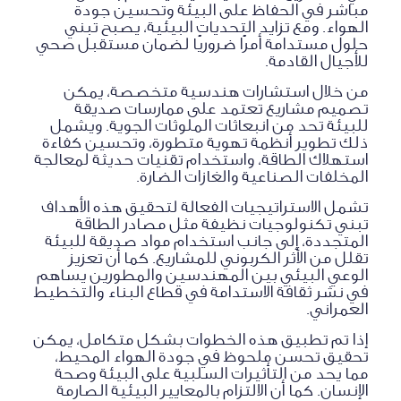
مباشر في الحفاظ على البيئة وتحسين جودة
الهواء. ومع تزايد التحديات البيئية، يصبح تبني
حلول مستدامة أمرًا ضروريًا لضمان مستقبل صحي
للأجيال القادمة.
من خلال استشارات هندسية متخصصة، يمكن
تصميم مشاريع تعتمد على ممارسات صديقة
للبيئة تحد من انبعاثات الملوثات الجوية. ويشمل
ذلك تطوير أنظمة تهوية متطورة، وتحسين كفاءة
استهلاك الطاقة، واستخدام تقنيات حديثة لمعالجة
المخلفات الصناعية والغازات الضارة.
تشمل الاستراتيجيات الفعالة لتحقيق هذه الأهداف
تبني تكنولوجيات نظيفة مثل مصادر الطاقة
المتجددة، إلى جانب استخدام مواد صديقة للبيئة
تقلل من الأثر الكربوني للمشاريع. كما أن تعزيز
الوعي البيئي بين المهندسين والمطورين يساهم
في نشر ثقافة الاستدامة في قطاع البناء والتخطيط
العمراني.
إذا تم تطبيق هذه الخطوات بشكل متكامل، يمكن
تحقيق تحسن ملحوظ في جودة الهواء المحيط،
مما يحد من التأثيرات السلبية على البيئة وصحة
الإنسان. كما أن الالتزام بالمعايير البيئية الصارمة