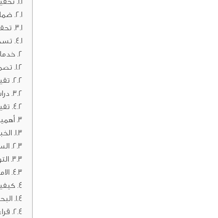
تحقيق
ضمان
تحقي
تسهي
خدمات
تصمي
تقيي
درا
تقي
أهمية
الخب
الس
الت
الام
كيفي
البح
قراء