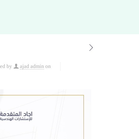
hed by
ajad admin
on