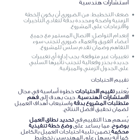
استشارات هندسية
ضعف التخطيط: من الضروري أن يكون الخطة
الزمنية واضحة ومحددة بدقة لتفادي التأخيرات
والانزعاجات على المشروع.
انعدام التواصل: الاتصال المستمر مع جميع
أعضاء الفريق والعملاء ضروري لتجنب سوء
التفاهم وضمان تقدم سلس للمشروع.
تغييرات غير متوقعة: يجب إدارة أي تغييرات
جديدة بحذر وفعالية لتجنب تأثيرها السلبي
على الجدول الزمني والميزانية.
تقييم الاحتياجات
يُعتبر
تقييم الاحتياجات
خطوة أساسية في مجال
الاستشارات الهندسية
، حيث يهدف إلى
فهم
متطلبات المشروع بدقة
واستيعاب أهداف العميل
لضمان تحقيق أفضل النتائج.
يُسهم هذا التقييم في
تحديد نطاق العمل
بوضوح
، مما يساعد على
وضع خطة تنفيذية
محكمة
تضمن تلبية احتياجات العميل بالكامل.
كما أنه يُسهل على المهندسين تخطيط