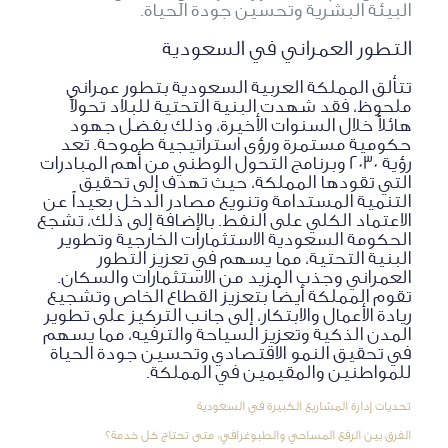
البيئة البشرية وتحسين جودة الحياة.
التطور العمراني في السعودية
تتألق المملكة العربية السعودية بتطور عمراني
ملحوظ، فقد شهدت البنية التحتية للبلاد تحولاً
هائلاً خلال السنوات الأخيرة، وذلك بفضل جهود
حكومية مستمرة ورؤى استراتيجية طموحة. تعد
رؤية 2030 وبرنامج التحول الوطني من أهم المبادرات
التي تقودها المملكة، حيث تهدف إلى تحقيق
التنمية المستدامة وتنويع مصادر الدخل بعيداً عن
الاعتماد الكلي على النفط. بالإضافة إلى ذلك، تشجع
الحكومة السعودية الاستثمارات الخارجية وتطوير
البنية التحتية، مما يسهم في تعزيز التطور
العمراني وجذب المزيد من الاستثمارات والسكان.
تقوم المملكة أيضًا بتعزيز القطاع الخاص وتشجيع
ريادة الأعمال والابتكار، إلى جانب التركيز على تطوير
المدن الذكية وتعزيز السياحة والترفيه، مما يسهم
في تحقيق النمو الاقتصادي وتحسين جودة الحياة
للمواطنين والمقيمين في المملكة.
تحديات إدارة المشاريع الكبيرة في السعودية
الفرق بين الرفع المساحي والطبوغرافي: متى تحتاج كل خدمة؟