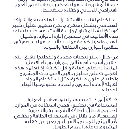
جودة المشروعات، مما ينعكس إيجابيًا على العمر
الافتراضي للمباني وكفاءة تشغيلها.
باستخدام تقنيات الاستشارات الهندسية والإشراف
الهندسي بشكل متقن، يمكن تحقيق تقليل كبير
في تكاليف المشاريع وزيادة الاستدامة، حيث تساعد
هذه الأساليب في تحسين إدارة الموارد، وتقليل
الهدر، وتعزيز كفاءة عمليات البناء، مما يسهم في
تحقيق التوازن بين التكلفة والجودة.
من خلال استراتيجيات محددة وتخطيط دقيق، يتم
تحقيق استخدام مثالي للموارد، وبناء أفضل
المنشآت بأعلى كفاءة وأقل تكلفة، إذ تعتمد هذه
العمليات على تحليل دقيق لاحتياجات المشروع،
وتطبيق حلول مبتكرة، مثل استخدام المواد
القابلة لإعادة التدوير، واعتماد تكنولوجيا البناء
الحديثة.
إضافةً إلى ذلك، يسهم تبني معايير العمارة
المستدامة في تحقيق أقصى استفادة من الموارد
الطبيعية، مثل الطاقة الشمسية والتهوية
الطبيعية، مما يقلل من استهلاك الطاقة ويخفض
الأثر البيئي للمباني، الأمر الذي يعزز من كفاءة
المشروعات على المدى الطويل.