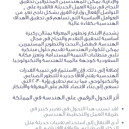
والإدارية، يمكن للمهندسين المحترفين تحقيق
النجاح في بيئة العمل الحديثة، فالقدرة على
التواصل الفعّال وإدارة الفرق بشكل ناجح تعدُّ من
العوامل الأساسية التي تساهم في تحقيق الأهداف
الهندسية بكفاءة عالية.
تشجيع الابتكار وتطوير المعرفة يمثلان ركيزة
أساسية لتحقيق التقدم والنجاح في مجال
الهندسة، فبفضل البحث والتطوير المستمرين،
يمكن للكوادر الهندسية تقديم حلول مبتكرة
تلبي متطلبات التنمية المستدامة، وتعزز مكانة
السعودية كوجهة عالمية للهندسة والتكنولوجيا.
إضافةً إلى ذلك، فإن الاستثمار في تنمية القدرات
الهندسية يفتح آفاقًا جديدةً للتطور الصناعي
والتكنولوجي، مما يدعم تحقيق رؤية 2030 التي
تسعى إلى بناء اقتصاد قائم على المعرفة والابتكار.
أثر التحول الرقمي على الهندسة في المملكة
لقد تسبب هذا التحول في تغيير كبير في
طريقة العمل والتخطيط الهندسي.
أدى الانتقال إلى استخدام تقنيات حديثة مثل
الذكاء الاصطناعي والواقع الافتراضي إلى