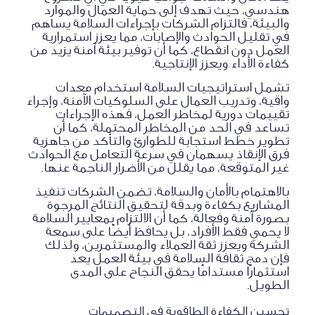
هندسي، حيث تهدف إلى حماية العمال والموارد
والبيئة، فالتزام الشركات بإجراءات السلامة يساهم
في تقليل الحوادث والإصابات، مما يعزز استمرارية
العمل دون انقطاع، كما أن توفير بيئة آمنة يزيد من
كفاءة الأداء ويعزز الإنتاجية.
تشمل استراتيجيات السلامة استخدام معدات
واقية، وتدريب العمال على السلوكيات الآمنة، وإجراء
تقييمات دورية لمخاطر العمل، فهذه الإجراءات
تساعد في الحد من المخاطر المحتملة، كما أن
تطوير خطط استجابة للطوارئ والتأكد من جاهزية
فرق الإنقاذ يسهمان في سرعة التعامل مع الحوادث
غير المتوقعة، مما يقلل من الأضرار الناجمة عنها.
بالاهتمام بالأمان والسلامة، تضمن الشركات تنفيذ
المشاريع بكفاءة وبدقة لتحقيق النتائج المرجوة
بصورة آمنة وفعالة، كما أن الالتزام بمعايير السلامة
لا يحمي فقط الأفراد، بل يحافظ أيضًا على سمعة
الشركة ويعزز ثقة العملاء والمستثمرين، ولذلك
فإن دمج ثقافة السلامة في بيئة العمل يعد
استثمارًا مستدامًا يحقق النجاح على المدى
الطويل.
تحسين الكفاءة الطاقوية في التصميمات