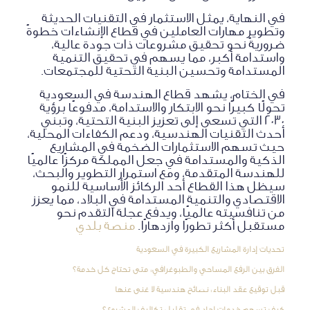
في النهاية، يمثل الاستثمار في التقنيات الحديثة
وتطوير مهارات العاملين في قطاع الإنشاءات خطوةً
ضروريةً نحو تحقيق مشروعات ذات جودة عالية،
واستدامة أكبر، مما يسهم في تحقيق التنمية
المستدامة وتحسين البنية التحتية للمجتمعات.
في الختام، يشهد قطاع الهندسة في السعودية
تحولًا كبيرًا نحو الابتكار والاستدامة، مدفوعًا برؤية
2030 التي تسعى إلى تعزيز البنية التحتية، وتبني
أحدث التقنيات الهندسية، ودعم الكفاءات المحلية،
حيث تسهم الاستثمارات الضخمة في المشاريع
الذكية والمستدامة في جعل المملكة مركزًا عالميًا
للهندسة المتقدمة، ومع استمرار التطوير والبحث،
سيظل هذا القطاع أحد الركائز الأساسية للنمو
الاقتصادي والتنمية المستدامة في البلاد، مما يعزز
من تنافسيته عالميًا، ويدفع عجلة التقدم نحو
مستقبل أكثر تطورًا وازدهارًا.
منصة بلدي
تحديات إدارة المشاريع الكبيرة في السعودية
الفرق بين الرفع المساحي والطبوغرافي: متى تحتاج كل خدمة؟
قبل توقيع عقد البناء: نصائح هندسية لا غنى عنها
كيف تسهم خدمات اجاد في تقليل تكاليف المشروع؟