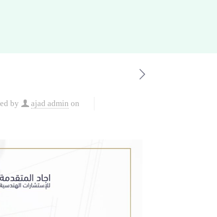
hed by
ajad admin
on