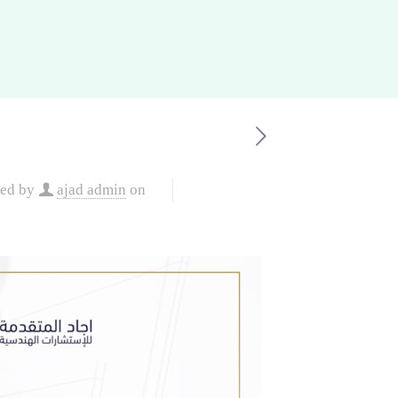
hed by
ajad admin
on