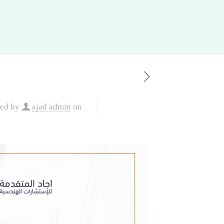
hed by
ajad admin
on