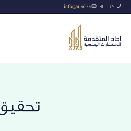
info@ajad.sa
920010490
تحقيق 