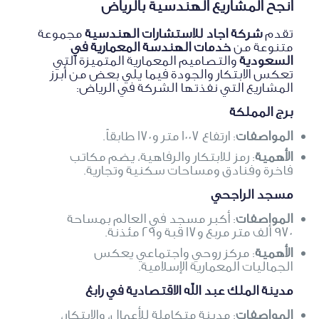
أنجح المشاريع الهندسية بالرياض
تقدم
شركة اجاد للاستشارات الهندسية
مجموعة
متنوعة من
خدمات الهندسة المعمارية في
السعودية
والتصاميم المعمارية المتميزة التي
تعكس الابتكار والجودة فيما يلي بعض من أبرز
المشاريع التي نفذتها الشركة في الرياض:
برج المملكة
المواصفات
: ارتفاع 1007 متر و170 طابقاً.
الأهمية
: رمز للابتكار والرفاهية، يضم مكاتب
فاخرة وفنادق ومساحات سكنية وتجارية.
مسجد الراجحي
المواصفات
: أكبر مسجد في العالم بمساحة
970 ألف متر مربع و17 قبة و29 مئذنة.
الأهمية
: مركز روحي واجتماعي يعكس
الجماليات المعمارية الإسلامية.
مدينة الملك عبد الله الاقتصادية في رابغ
المواصفات
: مدينة متكاملة للأعمال، والإبتكار،