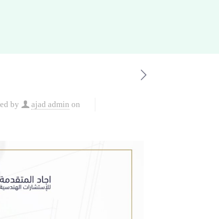
hed by
ajad admin
on