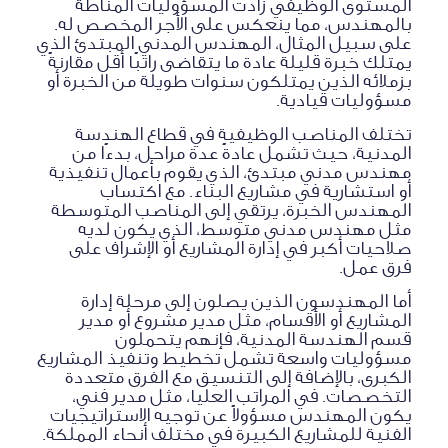
المستوى الوظيفي زادت المسؤوليات المناطة
بالمهندس، مما ينعكس على الأجر المخصص له.
على سبيل المثال، المهندس المدني المبتدئ الذي
يمتلك خبرة قليلة عادة ما يتقاضى راتبًا أقل مقارنةً
بزملائه الذين يمتلكون سنوات طويلة من الخبرة أو
مسؤوليات قيادية.
تختلف المناصب الوظيفية في قطاع الهندسة
المدنية، حيث تشمل عادةً عدة مراحل، بدءًا من
مهندس مدني مبتدئ، الذي يقوم بأعمال تنفيذية
أو استشارية في مشاريع البناء. مع اكتساب
المهندس الخبرة، يرتقي إلى المناصب المتوسطة
مثل مهندس مدني متوسط، الذي يكون لديه
صلاحيات أكبر في إدارة المشاريع أو الإشراف على
فرق عمل.
أما المهندسون الذين يصلون إلى مرحلة إدارة
المشاريع أو الأقسام، مثل مدير مشروع أو مدير
قسم الهندسة المدنية، فإنهم يتحملون
مسؤوليات واسعة تشمل تخطيط وتنفيذ المشاريع
الكبرى، بالإضافة إلى التنسيق مع الفرق متعددة
التخصصات. في المراتب العليا، مثل مدير فني،
يكون المهندس مسؤولاً عن توجيه الاستراتيجيات
الفنية للمشاريع الكبيرة في مختلف أنحاء المملكة.