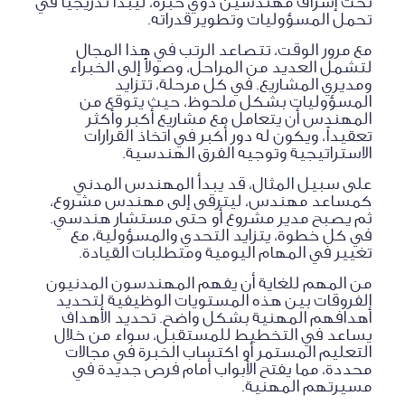
تحت إشراف مهندسين ذوي خبرة، ليبدأ تدريجياً في
تحمل المسؤوليات وتطوير قدراته.
مع مرور الوقت، تتصاعد الرتب في هذا المجال
لتشمل العديد من المراحل، وصولاً إلى الخبراء
ومديري المشاريع. في كل مرحلة، تتزايد
المسؤوليات بشكل ملحوظ، حيث يتوقع من
المهندس أن يتعامل مع مشاريع أكبر وأكثر
تعقيداً، ويكون له دور أكبر في اتخاذ القرارات
الاستراتيجية وتوجيه الفرق الهندسية.
على سبيل المثال، قد يبدأ المهندس المدني
كمساعد مهندس، ليترقى إلى مهندس مشروع،
ثم يصبح مدير مشروع أو حتى مستشار هندسي.
في كل خطوة، يتزايد التحدي والمسؤولية، مع
تغيير في المهام اليومية ومتطلبات القيادة.
من المهم للغاية أن يفهم المهندسون المدنيون
الفروقات بين هذه المستويات الوظيفية لتحديد
أهدافهم المهنية بشكل واضح. تحديد الأهداف
يساعد في التخطيط للمستقبل، سواء من خلال
التعليم المستمر أو اكتساب الخبرة في مجالات
محددة، مما يفتح الأبواب أمام فرص جديدة في
مسيرتهم المهنية.