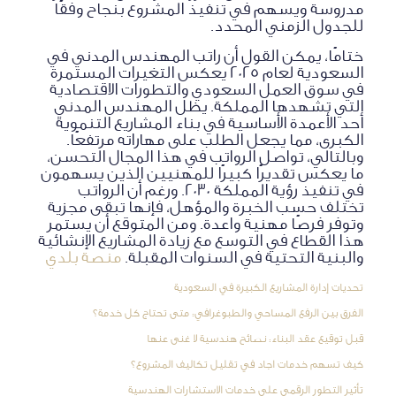
مدروسة ويسهم في تنفيذ المشروع بنجاح وفقًا
للجدول الزمني المحدد.
ختامًا، يمكن القول أن راتب المهندس المدني في
السعودية لعام 2025 يعكس التغيرات المستمرة
في سوق العمل السعودي والتطورات الاقتصادية
التي تشهدها المملكة. يظل المهندس المدني
أحد الأعمدة الأساسية في بناء المشاريع التنموية
الكبرى، مما يجعل الطلب على مهاراته مرتفعًا.
وبالتالي، تواصل الرواتب في هذا المجال التحسن،
ما يعكس تقديرًا كبيرًا للمهنيين الذين يسهمون
في تنفيذ رؤية المملكة 2030. ورغم أن الرواتب
تختلف حسب الخبرة والمؤهل، فإنها تبقى مجزية
وتوفر فرصًا مهنية واعدة. ومن المتوقع أن يستمر
هذا القطاع في التوسع مع زيادة المشاريع الإنشائية
والبنية التحتية في السنوات المقبلة.
منصة بلدي
تحديات إدارة المشاريع الكبيرة في السعودية
الفرق بين الرفع المساحي والطبوغرافي: متى تحتاج كل خدمة؟
قبل توقيع عقد البناء: نصائح هندسية لا غنى عنها
كيف تسهم خدمات اجاد في تقليل تكاليف المشروع؟
تأثير التطور الرقمي على خدمات الاستشارات الهندسية