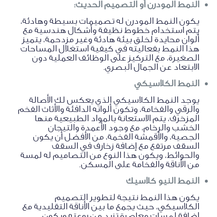
النمط المودرن أو التصميم الحديث:
يكون النمط المودرن له تصميمات بسيطة وهادئة،
يتم استخدام خطوط نظيفة وأشكال هندسية مع
ألوان محايدة لخلق بيئة هادئة وغير مزدحمة، يتميز
هذا النمط بفعاليته في كيفية استغلال المساحات
الصغيرة، مع التركيز على الوظائف العملية دون
الابتعاد عن الجمال البصري.
النمط الكلاسيكي
يوجد النمط الكلاسيكي الذي يعكس لك الأصالة
والرقي والفخامة، وتكون ألوانه الدافئة والأثاث الفخم
المزخرف، يتم الاستعانة بالمواد الطبيعية منها
الخشب والرخام، مع وجود الأعمدة والتيجان
الجصية، والأقمشة الفخمة، من الأفضل أن يكون
السقف مرتفع مع إضافة زخارف في السقف
والحوائط، ويكون هذا النوع من التصاميم له لمسة
من الأناقة والفخامة على المسكن.
النمط النيو كلاسيك
يكون هذا النمط نتيجة لتطوير التصميم
الكلاسيكي، حيث يجمع ما بين الأناقة التقليدية مع
إضافة لمسات معاصرة تزيد من روعته ويكون