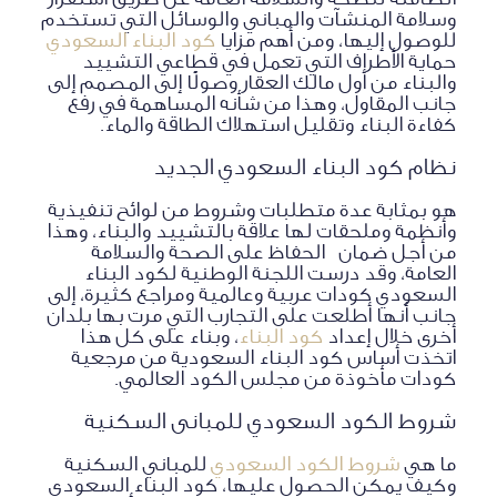
وسلامة المنشآت والمباني والوسائل التي تستخدم
للوصول إليها، ومن أهم مزايا
كود البناء السعودي
حماية الأطراف التي تعمل في قطاعي التشييد
والبناء من أول مالك العقار وصولًا إلى المصمم إلى
جانب المقاول، وهذا من شأنه المساهمة في رفع
كفاءة البناء وتقليل استهلاك الطاقة والماء.
نظام كود البناء السعودي الجديد
هو بمثابة عدة متطلبات وشروط من لوائح تنفيذية
وأنظمة وملحقات لها علاقة بالتشييد والبناء، وهذا
من أجل ضمان الحفاظ على الصحة والسلامة
العامة، وقد درست اللجنة الوطنية لكود البناء
السعودي كودات عربية وعالمية ومراجع كثيرة، إلى
جانب أنها أطلعت على التجارب التي مرت بها بلدان
أخرى خلال إعداد
كود البناء
، وبناء على كل هذا
اتخذت أساس كود البناء السعودية من مرجعية
كودات مأخوذة من مجلس الكود العالمي.
شروط الكود السعودي للمبانى السكنية
ما هي
شروط الكود السعودي
للمباني السكنية
وكيف يمكن الحصول عليها، كود البناء السعودي