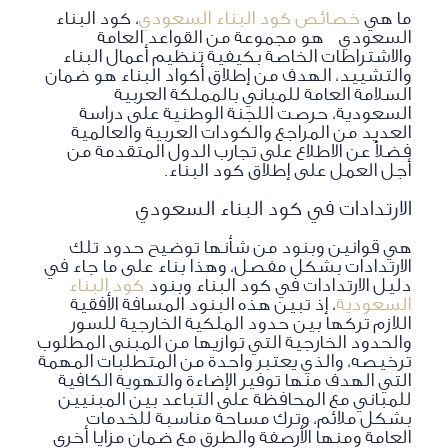
ما هي
خصائص كود البناء السعودي
، كود البناء
السعودي هو مجموعة من القواعد العامة
والاشتراطات الخاصة بكيفية تنظيم أعمال البناء
والتشييد، الهدف من إطلاق أكواد البناء هو ضمان
السلامة العامة للمباني بالمملكة العربية
السعودية، حرصت اللجنة الوطنية على دراسة
العديد من المراجع والكودات العربية والعالمية
فضلاً عن الاطلاع على تجارب الدول المتقدمة من
أجل العمل على إطلاق كود البناء.
الارتدادات في كود البناء السعودي
هي قوانين وبنود من شأنها توضيح حدود تلك
الارتدادات بشكل مفصل، وهذا بناء على ما جاء في
دليل الارتدادات في كود البناء وبنود
كود البناء
السعودية
، إذ تبين هذه البنود المسافة الأفقية
اللازم تركها بين حدود الملكية الخارجية للسور
والحدود الخارجية التي توازيها من المبنى المطلوب
ترخيصه، والذي يعتبر واحدة من المتطلبات المهمة
التي الهدف منها توفير الإضاءة والتهوية الكافية
للمباني مع المحافظة على التباعد بين المبنيين
بشكل ملائم، وترك مساحة مناسبة للخدمات
العامة ومنها الأرصفة والطرق مع ضمان مزايا أخرى