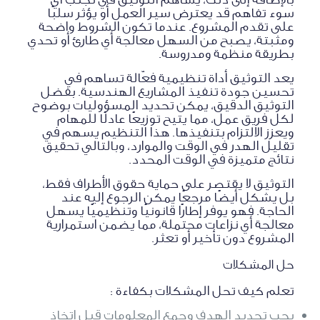
سوء تفاهم قد يعترض سير العمل أو يؤثر سلبًا
على تقدم المشروع. عندما تكون الشروط واضحة
ومثبتة، يصبح من السهل معالجة أي طارئ أو تحدي
بطريقة منظمة ومدروسة.
يعد التوثيق أداة تنظيمية فعّالة تساهم في
تحسين جودة تنفيذ المشاريع الهندسية. بفضل
التوثيق الدقيق، يمكن تحديد المسؤوليات بوضوح
لكل فريق عمل، مما يتيح توزيعًا عادلًا للمهام
ويعزز الالتزام بتنفيذها. هذا التنظيم يسهم في
تقليل الهدر في الوقت والموارد، وبالتالي تحقيق
نتائج متميزة في الوقت المحدد.
التوثيق لا يقتصر على حماية حقوق الأطراف فقط،
بل يشكل أيضًا مرجعًا يمكن الرجوع إليه عند
الحاجة. فهو يوفر إطارًا قانونيًا وتنظيميًا يسهل
معالجة أي نزاعات محتملة، مما يضمن استمرارية
المشروع دون تأخير أو تعثر.
حل المشكلات
تعلم كيف تحل المشكلات بكفاءة :
يجب تحديد الهدف وجمع المعلومات قبل اتخاذ