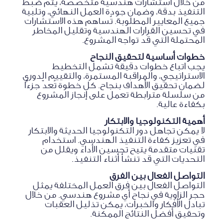
من خلال استشارات هندسية متخصصة، يتم ضبط
التنفيذ بدقة، وضمان جودة العمل النهائي، وتلبية
جميع المعايير المطلوبة. تُساهم هذه الاستشارات
في تحسين القرارات الهندسية وتقليل المخاطر
المحتملة التي قد تواجه المشروع.
خطوات أساسية لتحقيق النجاح
يجب اتباع خطوات دقيقة تشمل التخطيط
الاستراتيجي، والمراقبة المستمرة، والتقييم الدوري
لضمان تحقيق الأهداف بنجاح. كل خطوة تُعدّ جزءًا
من سلسلة مترابطة تعمل على إنجاز المشروع
بكفاءة عالية.
أهمية التكنولوجيا والابتكار
لا يمكن تجاهل دور التكنولوجيا الحديثة والابتكار
في تعزيز كفاءة التنفيذ الهندسي. استخدام
تقنيات متقدمة يتيح تحسين الأداء ويقلل من
التحديات التي قد تنشأ أثناء التنفيذ.
التواصل الفعال بين الفرق
التواصل الفعال بين فرق العمل المختلفة يمثل
حجر الزاوية في نجاح أي مشروع هندسي. من خلال
تبادل الأفكار والخبرات، يمكن تذليل العقبات
وتحقيق أفضل النتائج الممكنة.