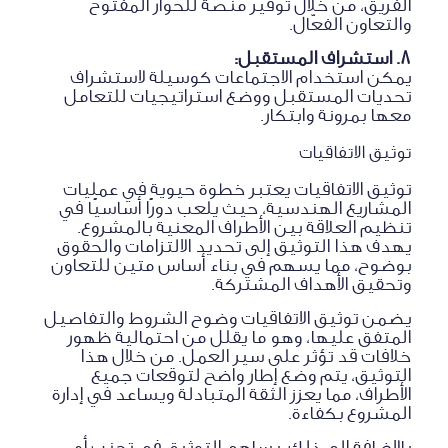
الفريق، من خلال توفير منصة للحوار المفتوح
والتعاون الفعّال.
8. استشراف المستقبل:
يمكن استخدام الاجتماعات كوسيلة لاستشراف
تحديات المستقبل ووضع استراتيجيات للتعامل
معها بمرونة وابتكار.
توثيق الاتفاقيات
توثيق الاتفاقيات يعتبر خطوة حيوية في عمليات
المشاريع الهندسية، حيث يلعب دورًا أساسيًا في
تنظيم العلاقة بين الأطراف المعنية بالمشروع.
يهدف هذا التوثيق إلى تحديد الالتزامات والحقوق
بوضوح، مما يسهم في بناء أساس متين للتعاون
وتحقيق الأهداف المشتركة.
يضمن توثيق الاتفاقيات وضوح الشروط والتفاصيل
المتفق عليها، وهو ما يقلل من احتمالية ظهور
خلافات قد تؤثر على سير العمل. من خلال هذا
التوثيق، يتم وضع إطار واضح لتوقعات جميع
الأطراف، مما يعزز الثقة المتبادلة ويساعد في إدارة
المشروع بكفاءة.
بالإضافة إلى ذلك، يساهم التوثيق في تجنب أي