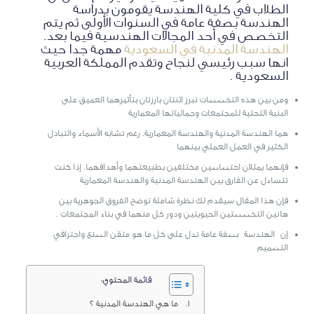
الطلاب في كلية الهندسة يقومون بدراسة
الهندسة بصفة عامة في السنوات الأولى ثم يتم
التخصص في أحد المجالات الهندسية فيما بعد.
الهندسة المدنية في السعودية
مهمة جدا حيث
انها سبب رئيسي لنجاح وتقدم المملكة العربية
السعودية .
ومن بين هذه التخصصات تبرز اثنتان بارزتان بتأثيرهما العميق على
البنية التحتية للمجتمعات وجمالياتها المعمارية
هما الهندسة المدنية والهندسة المعمارية. رغم تشابه الأسماء والتبادل
الكثير في العمل العملي بينهما
فإنهما يمثلان اختصاصين مختلفين بطبيعتهما وأهدافهما. إذا كنت
تتساءل عن الفارق بين الهندسة المدنية والهندسة المعمارية
فإن هذا المقال سيقدم لك نظرة شاملة توضح الفروق الجوهرية بين
هاتين التخصصتين الحيويتين ودور كل منهما في بناء المجتمعات .
إن الهندسة بصفة عامة تدل على كل ما هو متقن الصنع واحترافي
التصميم
قائمة المحتوي:
ما هي الهندسة المدنية ؟