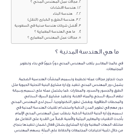
مجالات عمل المهندس المدني ؟
هندسة الانشاءات
هندسة البناء
هندسة الطرق و الكبارى (النقل)
أفضل شركات هندسة مدنية في السعودية
ما هي الهندسة المعمارية ؟
مجالات عمل المهندس المعماري ؟
ما هي الهندسة المدنية ؟
في عالمنا المعاصر، يلعب المهندس المدني دورًا حيويًا في بناء وتطوير
المجتمعات،
حيث تتجاوز مجالات عمله تخطيط وتصميم المنشآت الهندسية الضخمة.
يشمل دور المهندس المدني تنفيذ وإدارة مشاريع البنية التحتية الحيوية مثل
الطرق والجسور والسدود والمطارات. كما يشتمل عمله على تصميم وصيانة
نظم الصرف الصحي والمياه العذبة، وتنفيذ مشاريع الصرف الصناعي
والمحطات الطاقوية. وبفضل تطور التكنولوجيا، أصبح لدى المهندس المدني
دور مهم في تطوير المدن الذكية واستخدام تقنيات الهندسة المدنية في
تصميم وإدارة البنية التحتية الذكية. يتطلب عمل المهندس المدني الإلمام
بأحدث التقنيات والمعايير البيئية والأمنية، فضلاً عن القدرة على التفاعل مع
مختلف الجهات المعنية وإدارة المشاريع بشكل فعال لضمان تنفيذها بنجاح.
من خلال تلبية احتياجات المجتمعات والحفاظ على البيئة، يسهم المهندس