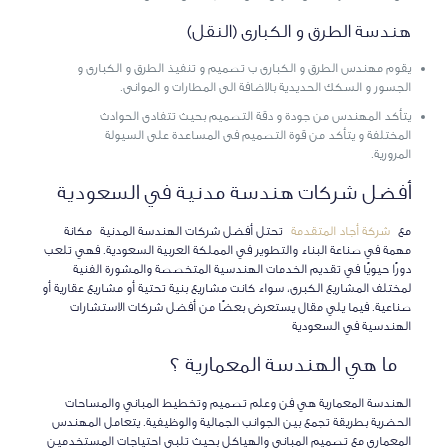
هندسة الطرق و الكبارى (النقل)
يقوم مهندس الطرق و الكبارى ب تصميم و تنفيذ الطرق و الكبارى و
الجسور و السكك الحديدية بالاضافة الى المطارات و الموانى.
يتأكد المهندس من جودة و دقة التصميم بحيث تتفادى الحوادث
المختلفة و يتأكد من قوة التصميم فى المساعدة على السيولة
المرورية.
أفضل شركات هندسة مدنية في السعودية
مع
شركة أجاد المتقدمة
تحتل أفضل شركات الهندسة المدنية مكانة
مهمة في صناعة البناء والتطوير في المملكة العربية السعودية. فهي تلعب
دورًا حيويًا في تقديم الخدمات الهندسية المتخصصة والمشورة الفنية
لمختلف المشاريع الكبرى، سواء كانت مشاريع بنية تحتية أو مشاريع عقارية أو
صناعية. فيما يلي مقال يستعرض بعضًا من أفضل شركات الاستشارات
الهندسية في السعودية
ما هي الهندسة المعمارية ؟
الهندسة المعمارية هي فن وعلم تصميم وتخطيط المباني والمساحات
الحضرية بطريقة تجمع بين الجوانب الجمالية والوظيفية. يتعامل المهندس
المعماري مع تصميم المباني والهياكل بحيث تلبي احتياجات المستخدمين