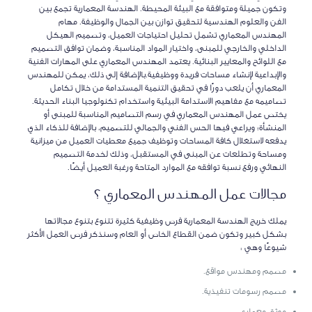
وتكون جميلة ومتوافقة مع البيئة المحيطة. الهندسة المعمارية تجمع بين
الفن والعلوم الهندسية لتحقيق توازن بين الجمال والوظيفة. مهام
المهندس المعماري تشمل تحليل احتياجات العميل، وتصميم الهيكل
الداخلي والخارجي للمبنى، واختيار المواد المناسبة، وضمان توافق التصميم
مع اللوائح والمعايير البنائية. يعتمد المهندس المعماري على المهارات الفنية
والإبداعية لإنشاء مساحات فريدة ووظيفية.بالإضافة إلى ذلك، يمكن للمهندس
المعماري أن يلعب دورًا في تحقيق التنمية المستدامة من خلال تكامل
تصاميمه مع مفاهيم الاستدامة البيئية واستخدام تكنولوجيا البناء الحديثة.
يختص عمل المهندس المعماري في رسم التصاميم المناسبة للمبنى أو
المنشأة؛ ويراعي فيها الحس الفني والجمالي للتصميم، بالإضافة للذكاء الذي
يدفعه لاستغلال كافة المساحات وتوظيف جميع معطيات العميل من ميزانية
ومساحة وتطلعات عن المبنى في المستقبل، وذلك لخدمة التصميم
النهائي ورفع نسبة توافقه مع الموارد المتاحة ورغبة العميل أيضًا.
مجالات عمل المهندس المعماري ؟
يملك خريج الهندسة المعمارية فرص وظيفية كثيرة تتنوع بتنوع مجالاتها
بشكل كبير وتكون ضمن القطاع الخاص أو العام وسنذكر فرص العمل الأكثر
شيوعًا وهي :
مصمم ومهندس مواقع.
مصمم رسومات تنفيذية.
موثق معماري.