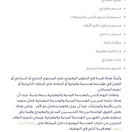
مصمم معماري.
تصميم وتنسيق المدن والمجمعات.
مصمم منظور ثلاثي الأبعاد.
مصمم صناعي.
مراقبة بنائية.
إدارة فنية معمارية.
باحث معماري.
منسق ومخطط مشاريع.
وأيضًا هناك فرصة في التطوير المعماري على المستوى التجاري أو الصناعي أو
العمل في مؤسسة هندسية معمارية أو الحفاظ على البنايات التاريخية أو
ترميم المساكن.
ومقالنا اليوم أختص بالهندسة المدنية والمعمارية بصفة خاصة، حيث أن
هناك تشابه كبير بين الهندسة المدنية والهندسة المعمارية؛ فكل منهما
خاص بالأبنية والمنشآت، كما أن عمل كلاهما يتكامل مع الآخر. ولكن هناك
بعض الفروق الواضحة بين كلا التخصصين المدني والمعماري وفيما يلي
سنقوم بعرض الفرق بين الهندسة المدنية والمعمارية .ويمكن لجميع الطلاب
الخرجين من كليات الهندسة الموجودة داخل المملكة مثل
جامعة الملك
سعود
لهم فرصة أعلي في التوظيف .