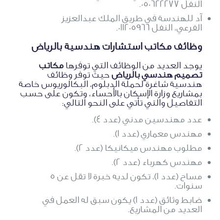
النفل 050622277.
آد للهندسة في طريق الملك عبدالعزيز
الفرعي، النفل 011205966.
وظائف مكاتب استشارات هندسية بالرياض
يوجد العديد من الوظائف التي توفرها
مكاتب
تصميم هندسي بالرياض
حيث توفر وظائف
هندسية شاغرة لحملة الدبلوم، البكالوريوس خاصة
بمشاريع وزارة الإسكان بالأحساء، وتكون على حسب
التفاصيل والتي تأتي على النحو التالي:
عدد مهندسين مدني (عدد 4).
مهندس معماري (عدد 1).
مطلوب مهندس ميكانيكا (عدد 2).
مهندس كهرباء (عدد 2).
مساح (عدد 1)، تكون لديه خبرة لا تقل عن 5
سنوات.
ضابط وثائق (عدد 1) يكون سبق له العمل في
العديد من المشاريع.