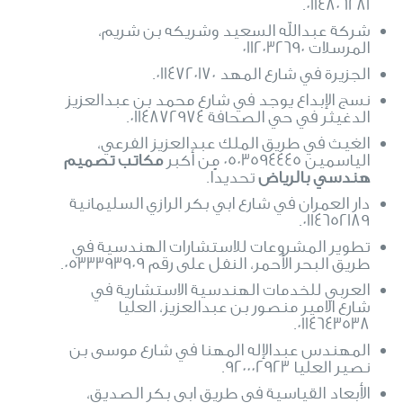
0114806281.
شركة عبدالله السعيد وشريكه بن شريم،
المرسلات 0112032690
الجزيرة في شارع المهد 0114720170.
نسج الإبداع يوجد في شارع محمد بن عبدالعزيز
الدغيثر في حي الصحافة 0114872974.
الغيث في طريق الملك عبدالعزيز الفرعي،
الياسمين 0503594445 من أكبر
مكاتب تصميم
هندسي بالرياض
تحديدًا.
دار العمران في شارع ابي بكر الرازي السليمانية
0114652189.
تطوير المشروعات للاستشارات الهندسية في
طريق البحر الأحمر، النفل على رقم 0533393909.
العربي للخدمات الهندسية الاستشارية في
شارع الامير منصور بن عبدالعزيز، العليا
0114643538.
المهندس عبدالإله المهنا في شارع موسى بن
نصير العليا 920002923.
الأبعاد القياسية في طريق ابي بكر الصديق،