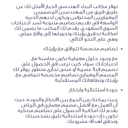
توفر مكاتب البناء الهندسي الخيار الأمثل لك عن
طريق فريق من المهندسين المصممين
المعماريين المحترفين ويكون لديهم الخبرة
الواسعة في تقديم تصاميم متنوعة لسد احتياجات
السوق السعودي، يقدم لك المكتب ما يضمن لك
امكانية تحقيق رؤيتك وتحويلها إلى واقع عملي،
وهي على النحو التالي:
تصاميم مخصصة تتوافق مع رؤيتك:
مع وجود حلول معمارية تكون مناسبة مع
احتياجاتك، سواء كنت ترغب في الحصول على
تصميم فيلا عصرية أو مبنى تجاري متطور، يوفر لك
المصمم المعماري تصاميم مخصصة تتماشى مع
رؤيتك وتطلعاتك المستقبلية.
جودة استثنائية وابتكار
:
حيث يمكنك من الجمع بين الابتكار والجودة، حيث
أن العمل مع أفضل مصمم معماري في الرياض
يقدم لك امكانية الحصول على تصاميم مبتكرة
تكون ذات جودة استثنائية تليق بشخصيتك
وتحقق أهداف مشروعك.