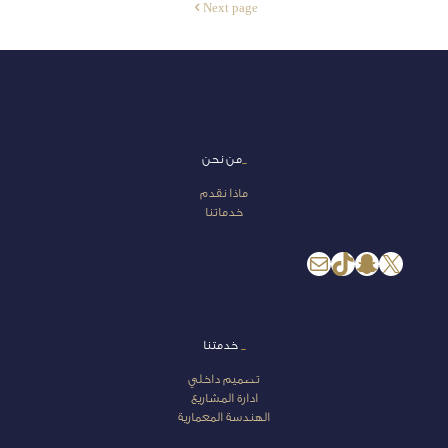
Next page
_
من نحن
ماذا نقدم
خدماتنا
إكس
سناب شات
تيك توك
بريد
_
خدمتنا
تصميم داخلي
ادارة المشاريع
الهندسة المعمارية