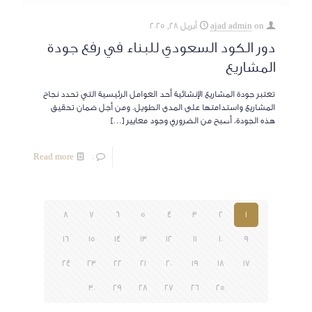
on
ajad admin
أبريل 28, 2025
دور الكود السعودي للبناء في رفع جودة
المشاريع
تعتبر جودة المشاريع الإنشائية أحد العوامل الرئيسية التي تحدد نجاح
المشاريع واستدامتها على المدى الطويل. ومن أجل ضمان تحقيق
هذه الجودة، أصبح من الضروري وجود معايير
[…]
Read more
0
8
7
6
5
4
3
2
1
16
15
14
13
12
11
10
9
24
23
22
21
20
19
18
17
30
29
28
27
26
25