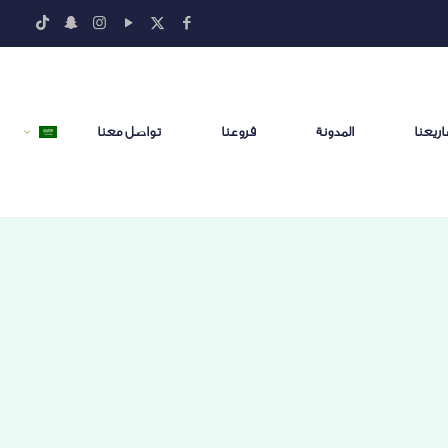
ريعنا
المدونة
فروعنا
تواصل معنا