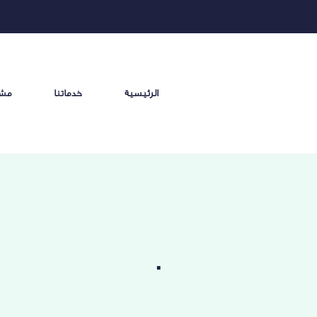
الرئيسية
خدماتنا
مشا
.