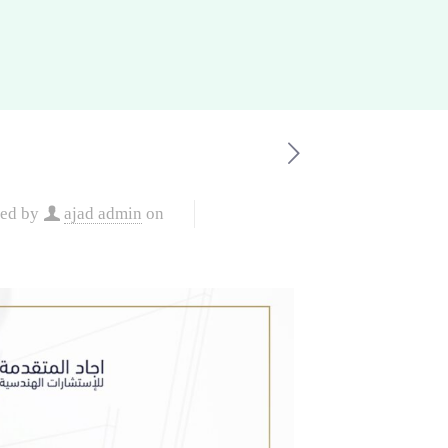
hed by
ajad admin
on